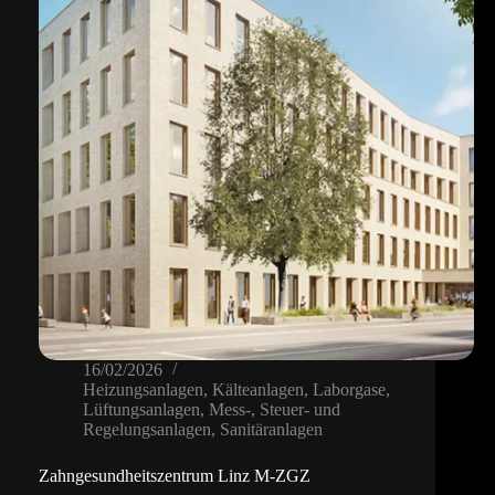
16/02/2026
Heizungsanlagen
,
Kälteanlagen
,
Laborgase
,
Lüftungsanlagen
,
Mess-, Steuer- und
Regelungsanlagen
,
Sanitäranlagen
Zahngesundheitszentrum Linz M-ZGZ