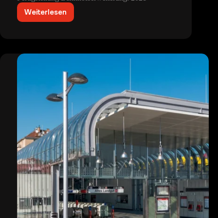
Weiterlesen
U2
Station
Praterstern
–
Station,
Tunnel
und
Bahnhofserweiterung