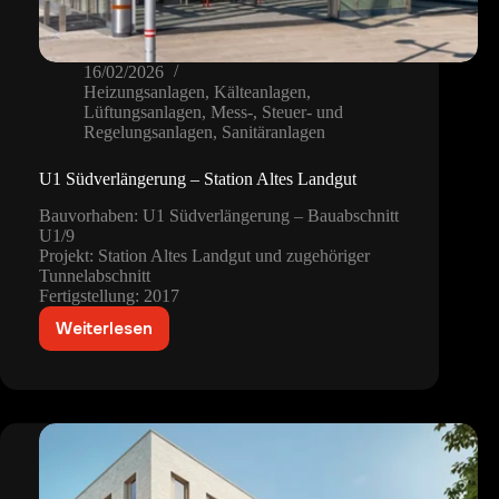
16/02/2026
Heizungsanlagen
,
Kälteanlagen
,
Lüftungsanlagen
,
Mess-, Steuer- und
Regelungsanlagen
,
Sanitäranlagen
U1 Südverlängerung – Station Altes Landgut
Bauvorhaben: U1 Südverlängerung – Bauabschnitt
U1/9
Projekt: Station Altes Landgut und zugehöriger
Tunnelabschnitt
Fertigstellung: 2017
Weiterlesen
U1
Südverlängerung
–
Station
Altes
Landgut